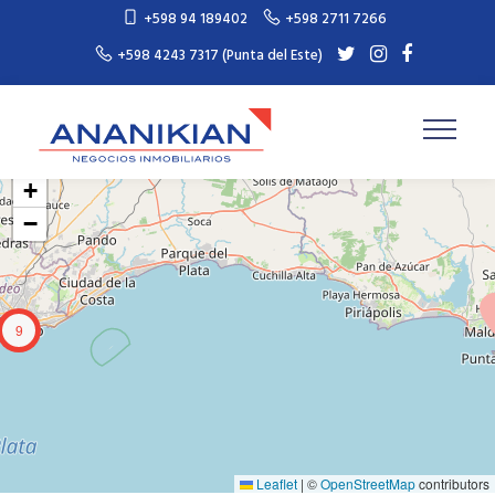
+598 94 189402
+598 2711 7266
+598 4243 7317 (Punta del Este)
+
−
9
Leaflet
|
©
OpenStreetMap
contributors