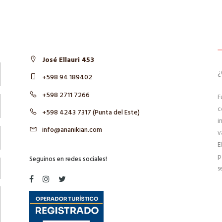
José Ellauri 453
¿
+598 94 189402
+598 2711 7266
F
c
+598 4243 7317 (Punta del Este)
i
info@ananikian.com
v
E
p
Seguinos en redes sociales!
s