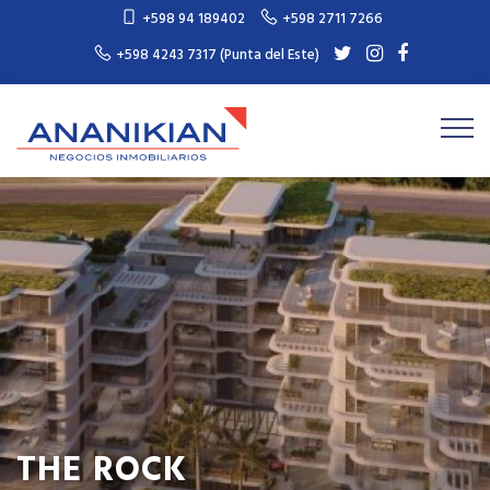
+598 94 189402
+598 2711 7266
+598 4243 7317 (Punta del Este)
THE ROCK