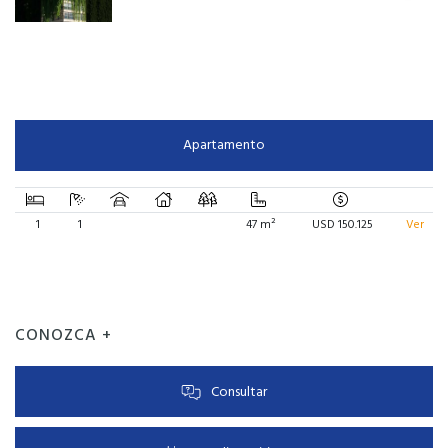
Apartamento
1
1
47 m²
USD 150.125
Ver
CONOZCA +
Consultar