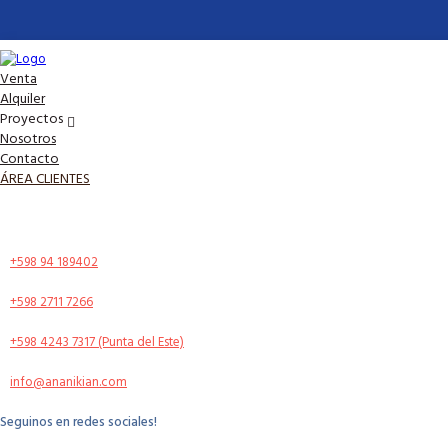
Venta
Alquiler
Proyectos
Nosotros
Contacto
ÁREA CLIENTES
+598 94 189402
+598 2711 7266
+598 4243 7317 (Punta del Este)
info@ananikian.com
Seguinos en redes sociales!