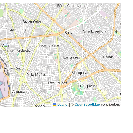
Leaflet
|
©
OpenStreetMap
contributors