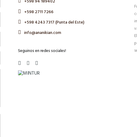
+598 94 189402
F
+598 2711 7266
c
i
+598 4243 7317 (Punta del Este)
v
info@ananikian.com
E
p
s
Seguinos en redes sociales!