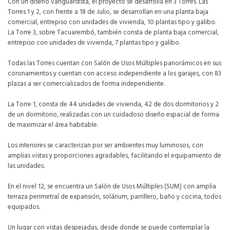
Con un diseño vanguardista, el proyecto se desarrolla en 3 Torres. Las
Torres 1 y 2, con frente a 18 de Julio, se desarrollan en una planta baja
comercial, entrepiso con unidades de vivienda, 10 plantas tipo y galibo.
La Torre 3, sobre Tacuarembó, también consta de planta baja comercial,
entrepiso con unidades de vivienda, 7 plantas tipo y galibo.
Todas las Torres cuentan con Salón de Usos Múltiples panorámicos en sus
coronamientos y cuentan con acceso independiente a los garajes, con 83
plazas a ser comercializados de forma independiente.
La Torre 1, consta de 44 unidades de vivienda, 42 de dos dormitorios y 2
de un dormitorio, realizadas con un cuidadoso diseño espacial de forma
de maximizar el área habitable.
Los interiores se caracterizan por ser ambientes muy luminosos, con
amplias vistas y proporciones agradables, facilitando el equipamiento de
las unidades.
En el nivel 12, se encuentra un Salón de Usos Múltiples (SUM) con amplia
terraza perimetral de expansión, solárium, parrillero, baño y cocina, todos
equipados.
Un lugar con vistas despejadas, desde donde se puede contemplar la