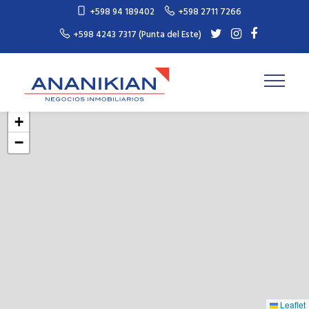
+598 94 189402
+598 2711 7266
+598 4243 7317 (Punta del Este)
+
−
Leaflet